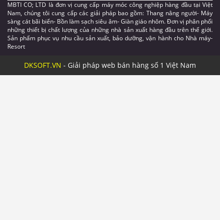
MBTI CO; LTD là đơn vị cung cấp máy móc công nghiệp hàng đầu tại Việt
Nam, chúng tôi cung cấp các giải pháp bao gồm: Thang nâng người- Máy
sàng cát bãi biển- Bồn làm sạch siêu âm- Giàn giáo nhôm. Đơn vị phân phối
những thiết bị chất lượng của những nhà sản xuất hàng đầu trên thế giới.
Sản phẩm phục vụ nhu cầu sản xuất, bảo dưỡng, vận hành cho Nhà máy-
Resort
DKSOFT.VN
- Giải pháp web bán hàng số 1 Việt Nam