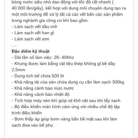
bóng nước siêu nhỏ dao động với tốc độ rất nhanh (
40.000 lần/giây), kết hợp với dung môi chuyên dụng tạo ra
một môi trường để xử lý tất cả các vết bẩn các sản phẩm
trong nghành gia công cơ khí bao gồm:
- Làm sạch vết dầu mỡ
- Làm sạch vết han gỉ
- Làm sạch vết sơn
....
Đặc điểm kỹ thuật
- Dải tần số làm việc: 28- 40Khz
- Khung được làm bằng vật liệu thép không gỉ bề dầy
2,5mm
- Dung tích bể chứa 500 lít
- Khả năng tải của sàn chứa dụng cụ cần làm sạch 300kg
- Khả năng cảnh báo mức nước
- Khả năng cảnh báo nhiệt độ
- Tích hợp máy nén khí giúp xịt khô vật sau khi tẩy sạch
- Bộ điều khiển màn hình cảm ứng với nhiều chế độ lập
trình điều khiển
- Bơm thấp áp giúp bơm váng bẩn bề mặt sau khi làm
sạch đưa vào bể phụ