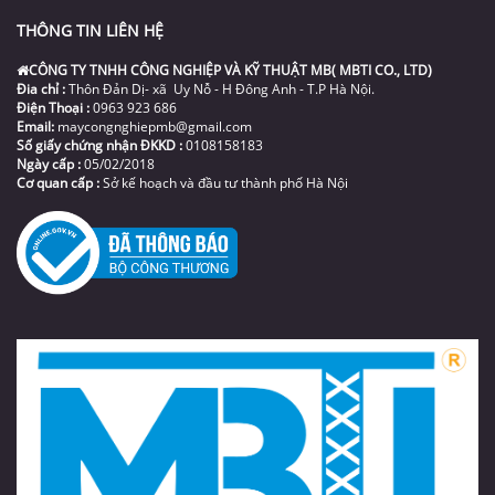
THÔNG TIN LIÊN HỆ
CÔNG TY TNHH CÔNG NGHIỆP VÀ KỸ THUẬT MB( MBTI CO., LTD)
Đia chỉ :
Thôn Đản Dị- xã Uy Nỗ - H Đông Anh - T.P Hà Nội.
Điện Thoại :
0963 923 686
Email:
maycongnghiepmb@gmail.com
Số giấy chứng nhận ĐKKD :
0108158183
Ngày cấp :
05/02/2018
Cơ quan cấp :
Sở kế hoạch và đầu tư thành phố Hà Nội